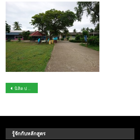
Post
นิสิต ป ตรี ทำกิจกรรม Love Me Love My World
navigation
รู้จักกับหลักสูตร