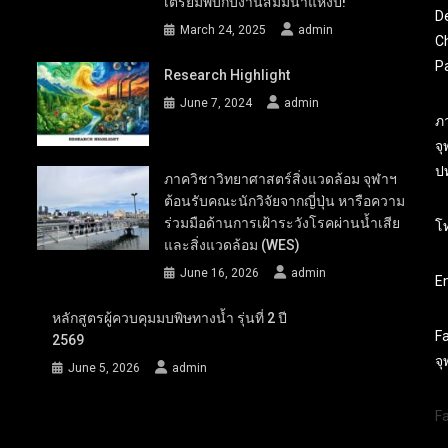
เตรียมพบกับงานสัมมนาแห่งปี!
D
March 24, 2025
admin
Ch
P
Research Highlight
June 7, 2024
admin
ภ
จ
ปท
ภาควิชาวิทยาศาสตร์สิ่งแวดล้อม จุฬาฯ
ต้อนรับคณะนักวิจัยจากญี่ปุ่น หารือความ
ร่วมมือด้านการเฝ้าระวังโรคผ่านน้ำเสีย
โ
และสิ่งแวดล้อม (WES)
June 16, 2026
admin
Em
หลักสูตรผู้ควบคุมมบพิษทางน้ำ รุ่นที่ 2 ปี
F
2569
จ
June 5, 2026
admin
F