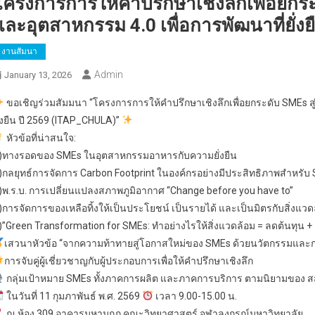
โครงการการให้คำปรึกษาเชิงลึกเพื่อยกระ
และอุตสาหกรรม 4.0 เพื่อการพัฒนาที่ยั่ง
งานสัมนา
Admin
January 13, 2026
ขอเชิญร่วมสัมมนา “โครงการการให้คำปรึกษาเชิงลึกเพื่อยกระดับ SMEs สู
ั่งยืน ปี 2569 (ITAP_CHULA)”
หัวข้อที่น่าสนใจ:
)ทางรอดของ SMEs ในอุตสาหกรรมอาหารกับความยั่งยืน
)กลยุทธ์การจัดการ Carbon Footprint ในองค์กรอย่างมีประสิทธิภาพสำหรับ
)พ.ร.บ. การเปลี่ยนแปลงสภาพภูมิอากาศ “Change before you have to”
)การจัดการของเหลือทิ้งให้เป็นประโยชน์ เป็นรายได้ และเป็นมิตรกับสิ่งแวด
)”Green Transformation for SMEs: ทำอย่างไรให้สิ่งแวดล้อม = ลดต้นทุน + 
เสวนาหัวข้อ “จากความท้าทายสู่โอกาสใหม่ของ SMEs ด้วยนวัตกรรมและกา
การจับคู่ผู้เชี่ยวชาญกับผู้ประกอบการเพื่อให้คำปรึกษาเชิงลึก
กลุ่มเป้าหมาย SMEs ทั้งภาคการผลิต และภาคการบริการ ตามนิยามของ ส
ในวันที่ 11 กุมภาพันธ์ พ.ศ. 2569
เวลา 9.00-15.00 น.
ณ.ห้อง 309 อาคารมหามกุฏ คณะวิทยาศาสตร์ จุฬาลงกรณ์มหาวิทยาลัย