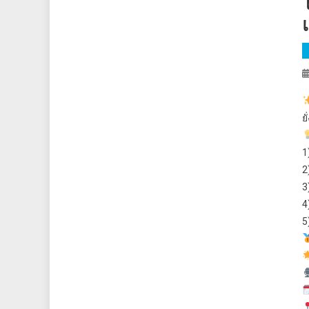
ย
1
2
3
4
5