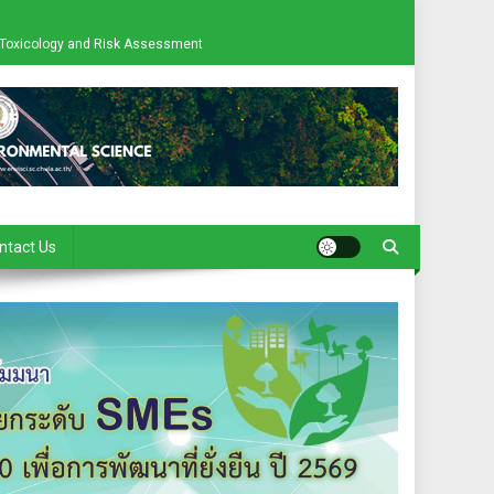
al Toxicology and Risk Assessment
ntact Us