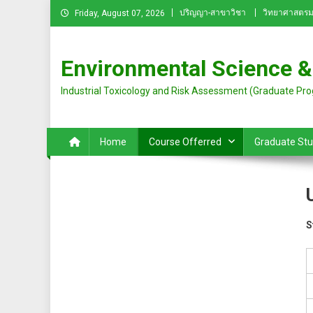
Skip
ปริญญา-สาขาวิชา
วิทยาศาสตรม
Friday, August 07, 2026
to
content
Environmental Science &
Industrial Toxicology and Risk Assessment (Graduate Pr
Home
Course Offerred
Graduate St
S