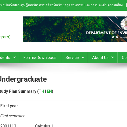
หาบัณฑิตและดุษฎีบัณฑิต สาขาวิชาพิษวิทยาอุตสาหกรรมและการประเมินความเสี่ยง
ogram)
udents
Forms/Downloads
Service
About Us
Co
Undergraduate
tudy Plan Summary (
TH
|
EN
)
First year
First semester
2301113
Calculus 1