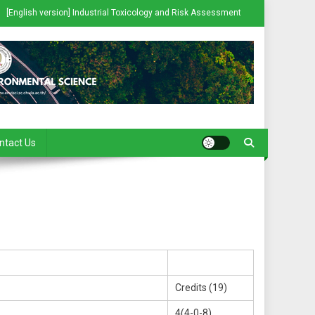
[English version] Industrial Toxicology and Risk Assessment
ntact Us
Credits (19)
4(4-0-8)