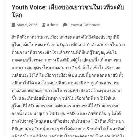
Youth Voice: เสียงของเยาวชนในเวทีระดับ
โลก
On
May 6, 2025
Admin
Leave A Comment
Youth
ถ้านึกถึงภาพงานการเมือง หลายคนอาจนึกถึงห้องประชุมที่มี
Voice:
ผู้ใหญ่เต็มไปหมด หรือภาพรัฐสภาที่มี ส.ส. กำลังอภิปรายในสภา
เสียง
ด้วยภาษาที่ยากจะเข้าใจ แล้วสถานที่ที่มีแต่ผู้ใหญ่อยู่เต็มไป
ของ
หมดแบบนี้ ภาพงานการเมืองที่มีแต่ผู้ใหญ่แบบนี้ แล้วเยาวชน
เยาวชน
ใน
แบบเราจะอยู่ตรงไหนของสมการ? หรือถ้าได้เข้าไปจริง ๆ จะ
เวที
เปลี่ยนอะไรได้ ในเมื่อการเมืองก็เป็นแบบนี้มาตลอดหลายปี ทั้ง
ระดับ
เปลี่ยนไม่ได้ และไม่เคยเปลี่ยน แต่ลองคิด ๆ ดูแล้วผลกระทบ
โลก
ทางสิ่งแวดล้อมจากภาวะโลกรวนที่กำลังทวีความรุนแรงมาก
ขึ้น และเกิดบ่อยขึ้นในทุก ๆ วันก็ไม่เลือกเกิดนี่นา ไม่ใช่แค่
ผู้ใหญ่ที่ได้รับผลกระทบ แต่พวกเราเยาวชนก็ได้รับผลกระทบ
จากน้ำท่วม พายุเข้า ไฟป่า ฝุ่น PM2.5 และภัยพิบัติอื่น ๆ ไม่ได้
ต่างไปจากผู้ใหญ่เลย ยกตัวอย่างเช่นในช่วง 1-2 เดือนที่ผ่านมา
ที่ปัญหาฝุ่นควันหนักมาก ๆ ทำให้ต้องหยุดเรียนกันไปเป็นอาทิตย์
แล้วทำไมคนที่มีอำนาจตัดสินใจว่าจะจัดการยังไงกับภัยพิบัติ ไป