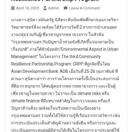
On
April 10, 2025
Admin
Leave A Comment
นางสาว
นางสาว สุนิตา สมันตรัฐ นิสิตระดับบัณฑิตศึกษาของภาควิชา
สุ
วิทยาศาสตร์สิ่งแวดล้อม ได้รับรางวัลที่ 2 จากการนำเสนอผล
นิตา
งานกลุ่มร่วมกับผู้เชี่ยวชาญจากหลายวงการ ในหัวข้อ
สมัน
“กรุงเทพมหานคร กับปัญหาน้ำท่วมขังที่เกิดขึ้นจนกลายเป็น
รัฐ
ได้
เรื่องปกติ” ภายใต้หัวข้อหลัก“Environmental Aspect in Urban
รับ
Management” ในโครงการ The third Community
รางวัล
Resillience Partnership Program: CRPP ที่ถูกจัดขึ้นโดย
จาก
Asian Development Bank: ADB เมื่อวันที่ 25-26 กุมภาพันธ์ ที่
โครงการ
ผ่านมา สุนิตาเล่าว่า การร่วมโครงการครั้งนี้เป็นประสบการณ์
The
ที่ดีมาก สนุกมาก ได้พบผู้คนจากหลากหลายวงการ และเป็นผู้
Third
เชี่ยวชาญในหลายสาขา ไม่ว่าจะเป็น climate risks หรือ
Community
climate finance ที่มีบทบาทสำคัญในการวางแผน หรือแก้
Resillience
ปัญหาด้านสิ่งแวดล้อมในบริบทความเป็นเมืองอย่าง
Partnership
กรุงเทพมหานคร รวมทั้งได้ใช้ความรู้ที่เรียนจากภาควิชาฯ เช่น
Program
การประเมินประเด็นสำคัญด้านความยั่งยืน หรือการระบุและ
ประเมินผลกระทบต่อผู้มีส่วนได้เสียในโครงการ มาประยุกต์ใช้