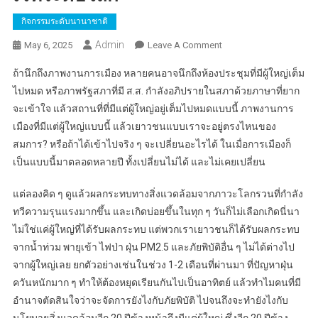
กิจกรรมระดับนานาชาติ
Admin
On
May 6, 2025
Leave A Comment
Youth
ถ้านึกถึงภาพงานการเมือง หลายคนอาจนึกถึงห้องประชุมที่มีผู้ใหญ่เต็ม
Voice:
ไปหมด หรือภาพรัฐสภาที่มี ส.ส. กำลังอภิปรายในสภาด้วยภาษาที่ยาก
เสียง
จะเข้าใจ แล้วสถานที่ที่มีแต่ผู้ใหญ่อยู่เต็มไปหมดแบบนี้ ภาพงานการ
ของ
เมืองที่มีแต่ผู้ใหญ่แบบนี้ แล้วเยาวชนแบบเราจะอยู่ตรงไหนของ
เยาวชน
ใน
สมการ? หรือถ้าได้เข้าไปจริง ๆ จะเปลี่ยนอะไรได้ ในเมื่อการเมืองก็
เวที
เป็นแบบนี้มาตลอดหลายปี ทั้งเปลี่ยนไม่ได้ และไม่เคยเปลี่ยน
ระดับ
โลก
แต่ลองคิด ๆ ดูแล้วผลกระทบทางสิ่งแวดล้อมจากภาวะโลกรวนที่กำลัง
ทวีความรุนแรงมากขึ้น และเกิดบ่อยขึ้นในทุก ๆ วันก็ไม่เลือกเกิดนี่นา
ไม่ใช่แค่ผู้ใหญ่ที่ได้รับผลกระทบ แต่พวกเราเยาวชนก็ได้รับผลกระทบ
จากน้ำท่วม พายุเข้า ไฟป่า ฝุ่น PM2.5 และภัยพิบัติอื่น ๆ ไม่ได้ต่างไป
จากผู้ใหญ่เลย ยกตัวอย่างเช่นในช่วง 1-2 เดือนที่ผ่านมา ที่ปัญหาฝุ่น
ควันหนักมาก ๆ ทำให้ต้องหยุดเรียนกันไปเป็นอาทิตย์ แล้วทำไมคนที่มี
อำนาจตัดสินใจว่าจะจัดการยังไงกับภัยพิบัติ ไปจนถึงจะทำยังไงกับ
นโยบายสิ่งแวดล้อมอีก 20 ปีข้างหน้าถึงมีแต่ผู้ใหญ่ ซึ่งอีก 20 ปีข้าง