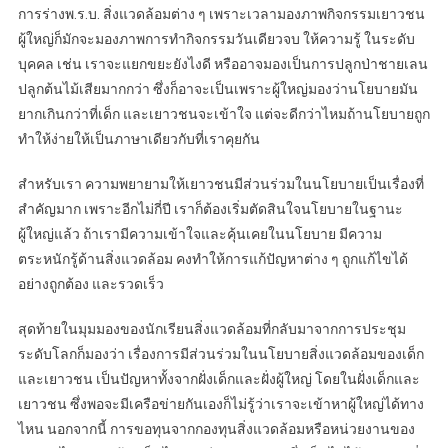
การร่างพ.ร.บ. สิ่งแวดล้อมต่าง ๆ เพราะเวลามองภาพกิจกรรมเยาวชน
ผู้ใหญ่ก็มักจะมองภาพการทำกิจกรรมวันเดียวจบ ให้ความรู้ ในระดับ
บุคคล เช่น เราจะแยกขยะยังไงดี หรืออาจมองเป็นการปลูกป่าชายเลน
ปลูกต้นไม้เสียมากกว่า ซึ่งก็อาจะเป็นเพราะผู้ใหญ่มองว่านโยบายมัน
ยากเกินกว่าที่เด็ก และเยาวชนจะเข้าใจ แต่จะดีกว่าไหมถ้านโยบายถูก
ทำให้ง่ายให้เป็นภาษาเดียวกับที่เราคุยกัน
สำหรับเรา ความพยายามให้เยาวชนมีส่วนร่วมในนโยบายเป็นเรื่องที่
สำคัญมาก เพราะอีกไม่กี่ปี เราก็ต้องเริ่มตัดสินใจนโยบายในฐานะ
ผู้ใหญ่แล้ว ถ้าเรามีความเข้าใจและคุ้นเคยในนโยบาย มีความ
ตระหนักรู้ด้านสิ่งแวดล้อม คงทำให้การแก้ปัญหาต่าง ๆ ถูกแก้ไขได้
อย่างถูกต้อง และรวดเร็ว
สุดท้ายในมุมมองของนักเรียนสิ่งแวดล้อมที่กลับมาจากการประชุม
ระดับโลกก็มองว่า เรื่องการมีส่วนร่วมในนโยบายสิ่งแวดล้อมของเด็ก
และเยาวชน เป็นปัญหาทั้งจากฝั่งเด็กและฝั่งผู้ใหญ่ โดยในฝั่งเด็กและ
เยาวชน ซึ่งพอจะมีเครือข่ายกันเองก็ไม่รู้ว่าเราจะเข้าหาผู้ใหญ่ได้ทาง
ไหน นอกจากนี้ การขอทุนจากกองทุนสิ่งแวดล้อมหรือหน่วยงานของ