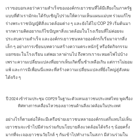
เราขอบอกเลยว่าความสำเร็จขององค์กรเยาวชนที่ได้มีเสียงในภาครัฐ
แบบที่ตัวเรามักจะได้รับเชิญไปร่วมให้ความเห็นแผนแม่บท ร่วมแก้ไข
ร่างพระราชบัญญัติสิ่งแวดล้อมต่าง ๆ และยังได้ไป COP 29 เริ่มต้นมา
จากความคิดอยากแก้ไขปัญหาสิ่งแวดล้อมในโรงเรียนที่ไม่ค่อยจะ
ประสบความสำเร็จ และองค์กรเยาวชนหลายองค์กรก็เริ่มมาจากสิ่ง
เล็ก ๆ อย่างการเขียนบทความสร้างความตระหนักรู้ หรือจัดกิจกรรม
แยกขยะในโรงเรียน แต่พอเวลาผ่านไป ถึงพวกเราจะหมดไฟไปบ้าง
เพราะความเปลี่ยนแปลงที่อยากเห็นเกิดขึ้นช้าเหลือเกิน แต่การไม่ยอม
แพ้ และการมีเพื่อนนี่แหละที่สร้างความเปลี่ยนแปลงที่ยิ่งใหญ่สู่สังคม
ได้จริง ๆ
ปี 2024 เข้าร่วมประชุม COP29 ในฐานะตัวแทนเยาวชนประเทศไทย พูดเรื่อง
ทิศทางการเคลื่อนไหวของเยาวชนด้านสิ่งแวดล้อมในประเทศ
อย่างไรก็ตามต่อให้จะมีเครือข่ายเยาวชนหลายองค์กรแต่ก็แทบไม่เห็น
เยาวชนจะเข้าไปมีส่วนร่วมกับนโยบายสิ่งแวดล้อมได้จริง ๆ น้อยครั้ง
มากที่จะเจอเยาวชนวัยใกล้ ๆ กันเข้าไปทำงานในสภา มีส่วนร่วมใน