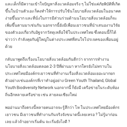
และเด็กก็มีความเข้าใจปัญหาสิ่งแวดล้อมจริง ๆ ไม่ใช่แค่ภัยพิบัติที่เกิด
ขึ้นในบ้านตัวเอง ก็คงทำให้การปรับใช้นโยบายสิ่งแวดล้อมในอนาคต
ง่ายขึ้นมาก และที่นั่งในการมีส่วนร่วมด้านนโยบายสิ่งแวดล้อมก็จะ
เพิ่มขึ้นตามมาเช่นกัน นอกจากนี้ยังมีเพื่อนเยาวชนที่นำเสนองานวิจัย
ของตัวเองเกี่ยวกับอิฐจากวัสดุเหลือใช้ในประเทศไทย ซึ่งตอนนี้ก็ได้
ข่าวว่า กำลังคุยกับผู้ใหญ่ในต่างประเทศที่สนใจโปรเจคของเพื่อนอยู่
ด้วย
กลับมาพูดถึงเรื่องนโยบายสิ่งแวดล้อมกันดีกว่า จากการทำงาน
นโยบายสิ่งแวดล้อมตลอด 2-3 ปีที่ผ่านมา หากใครยังไม่ทราบใน
ประเทศไทยมีองค์กรเยาวชนที่ทำงานเรื่องสิ่งแวดล้อมเยอะมากยก
ตัวอย่างเช่นองค์กรที่เราทำอยู่อย่าง Green Youth Thailand, Global
Youth Biodiversity Network นอกจากนี้ ก็ยังมี เครือข่ายในระดับท้อง
ถิ่นอีกหลายเครือข่าย เช่น สายลมเชียงใหม่
พออ่านมาถึงตรงนี้หลายคนอาจจะรู้สึกว่า โห ในประเทศไทยมีองค์กร
เยาวชน มีเยาวชนที่ทำงานกันจริงจังขนาดนี้เลยเหรอ ? ไม่รู้มาก่อน
เลย แล้วถ้าอยากเริ่มต้น จะเริ่มยังไงดี ?