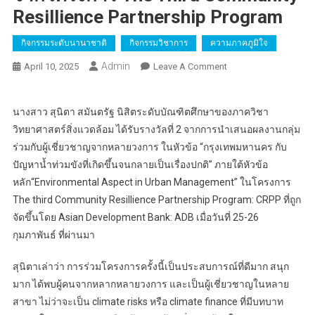
Resillience Partnership Program
กิจกรรมระดับนานาชาติ
กิจกรรมวิชาการ
ความภาคภูมิใจ
Admin
On
April 10, 2025
Leave A Comment
นางสาว
สุ
นางสาว สุนิตา สมันตรัฐ นิสิตระดับบัณฑิตศึกษาของภาควิชา
นิตา
วิทยาศาสตร์สิ่งแวดล้อม ได้รับรางวัลที่ 2 จากการนำเสนอผลงานกลุ่ม
สมัน
ร่วมกับผู้เชี่ยวชาญจากหลายวงการ ในหัวข้อ “กรุงเทพมหานคร กับ
รัฐ
ได้
ปัญหาน้ำท่วมขังที่เกิดขึ้นจนกลายเป็นเรื่องปกติ” ภายใต้หัวข้อ
รับ
หลัก“Environmental Aspect in Urban Management” ในโครงการ
รางวัล
The third Community Resillience Partnership Program: CRPP ที่ถูก
จาก
จัดขึ้นโดย Asian Development Bank: ADB เมื่อวันที่ 25-26
โครงการ
กุมภาพันธ์ ที่ผ่านมา
The
Third
สุนิตาเล่าว่า การร่วมโครงการครั้งนี้เป็นประสบการณ์ที่ดีมาก สนุก
Community
มาก ได้พบผู้คนจากหลากหลายวงการ และเป็นผู้เชี่ยวชาญในหลาย
Resillience
สาขา ไม่ว่าจะเป็น climate risks หรือ climate finance ที่มีบทบาท
Partnership