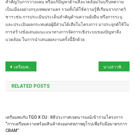
สำคัญในการวางแผน หรือแก้ปัญหาด้านสิ่งแวดล้อมในบริบทความ
Program
เป็นเมืองอย่างกรุงเทพมหานคร รวมทั้งได้ใช้ความรู้ที่เรียนจากภาควิ
ชาฯ เช่น การประเมินประเด็นสำคัญด้านความยั่งยืน หรือการระบุ
และประเมินผลกระทบต่อผู้มีส่วนได้เสียในโครงการ มาประยุกต์ใช้ใน
การสร้างข้อเสนอแนะแนวทางการจัดการเชิงระบบของปัญหาสิ่ง
แวดล้อม ในการนำเสนอผลงานครั้งนี้อีกด้วย
Post
เตรียมพบกับงานสัมมนาแห่งปี!
นางสาวพิทยาภรณ์ พุทธสินธุ์ ได้รับรางวัลนักสื่อสารวิทยาศาสตร์ดีเด่น
navigation
RELATED POSTS
เตรียมพบกับ TGO X CU : พิธีประกาศเจตนารมณ์เข้าร่วมโครงการ
“การเตรียมความพร้อมสินค้าส่งออกสหภาพยุโรปเพื่อรับมือมาตรการ
CBAM”