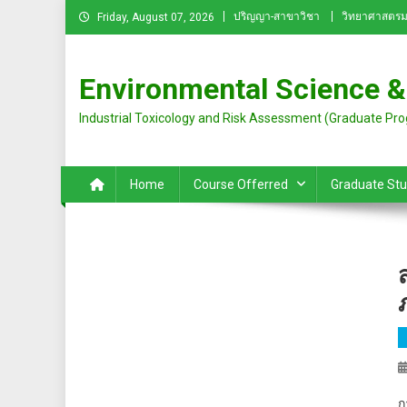
Skip
ปริญญา-สาขาวิชา
วิทยาศาสตรม
Friday, August 07, 2026
to
content
Environmental Science &
Industrial Toxicology and Risk Assessment (Graduate Pr
Home
Course Offerred
Graduate St
ก