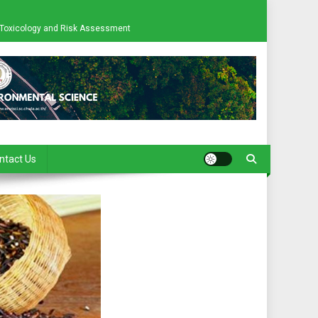
al Toxicology and Risk Assessment
ntact Us