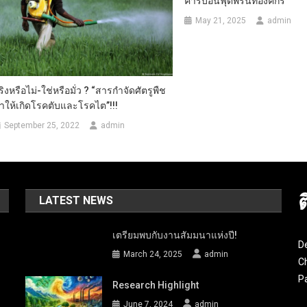
คาร์บอนฟุตพริ้นท์องค์กร
May 21, 2025
admin
ริงหรือไม่-ใช่หรือมั่ว ? “สารกำจัดศัตรูพืช
ำให้เกิดโรคตับและโรคไต”!!!
September 25, 2022
admin
LATEST NEWS
เตรียมพบกับงานสัมมนาแห่งปี!
D
March 24, 2025
admin
Ch
P
Research Highlight
June 7, 2024
admin