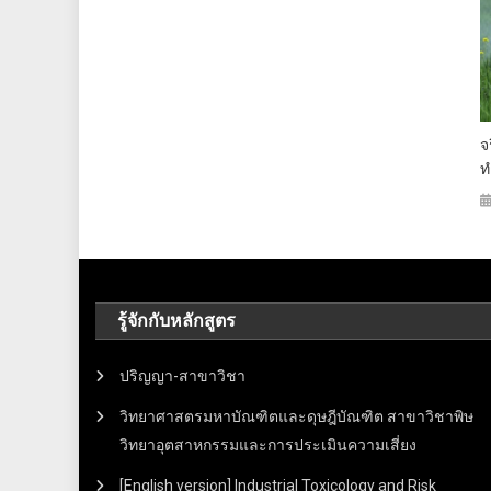
จ
ท
รู้จักกับหลักสูตร
ปริญญา-สาขาวิชา
วิทยาศาสตรมหาบัณฑิตและดุษฎีบัณฑิต สาขาวิชาพิษ
วิทยาอุตสาหกรรมและการประเมินความเสี่ยง
[English version] Industrial Toxicology and Risk