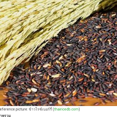
eference picture: ข้าวไรซ์เบอร์รี่ (
thairicedb.com
)
าพรวม