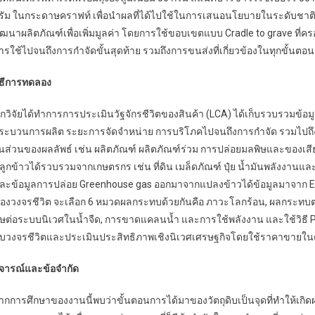
รัม ในกระดาษคราฟท์ เพื่อนำผลที่ได้ไปใช้ในการเสนอนโยบายในระดับชาติว่
ัฒนาผลิตภัณฑ์เพื่อเพิ่มมูลค่า โดยการใช้ขอบเขตแบบ Cradle to grave ที่ค
ารใช้ไปจนถึงการกำจัดขั้นสุดท้าย รวมถึงการขนส่งที่เกี่ยวข้องในทุกขั้นตอน
ิธีการทดลอง
ักวิจัยได้ทำการการประเมินวัฐจักรชีวิตของสินค้า (LCA) ได้เก็บรวบรวมข้อมูลข
ระบวนการผลิต ระยะการจัดจำหน่าย การบริโภคไปจนถึงการกำจัด รวมไปถึงปัจจัยท
นส่วนของผลลัพธ์ เช่น ผลิตภัณฑ์ ผลิตภัณฑ์ร่วม การปล่อยมลพิษและของเสี
ลูกข้าวได้รวบรวมจากเกษตรกร เช่น ที่ดิน เมล็ดภัณฑ์ ปุ๋ย น้ำมันพลังงานและ
ละข้อมูลการปล่อย Greenhouse gas ออกมาจากแปลงข้าวได้ข้อมูลมาจาก Eco
องวงจรชีวิต จะเลือก 6 หมวดผลกระทบด้วยกันคือ ภาวะโลกร้อน, ผลกระทบต่
ิษต่อระบบนิเวศในน้ำจืด, การขาดแคลนน้ำ และการใช้พลังงาน และใช้วิธี P
บวงจรชีวิตและประเมินประสิทธิภาพเชิงนิเวศเศรษฐกิจโดยใช้ราคาขายในต
ิจารณ์และข้อจำกัด
ากการศึกษาของงานนี้พบว่าขั้นตอนการได้มาของวัตถุดิบเป็นจุดที่ทำให้เกิดผล