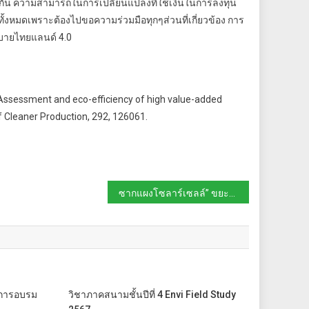
งกัน ความสามารถในการเปลี่ยนแปลงที่ใช้เงินในการลงทุน
ั้งหมดเพราะต้องไปขอความร่วมมือทุกๆส่วนที่เกี่ยวข้อง การ
โยบายไทยแลนด์ 4.0
 Assessment and eco-efficiency of high value-added
of Cleaner Production, 292, 126061.
ซากแผงโซลาร์เซลล์” ขยะแห่งโลกอนาคตจำนวนมหาศาล น่ากลัวหรือไม่?
งการอบรม
วิชาภาคสนามชั้นปีที่ 4 Envi Field Study