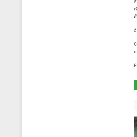
ส
เ
ศ
อ
C
r
R