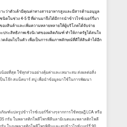
เพราะว่าตัวเค้ามีคุณค่าทางสารอาหารสูงและมีสารต้านอนุมูล
นิดในช่วง 4-5 ปี ที่ผ่านมาจึงได้มีการนำข้าวไรซ์เบอร์รี่มา
ค่าของสินค้าและเพิ่มความหลายหลายให้ผู้บริโภคได้จับจ่าย
และประสิทธิภาพเชิงนิเวศของผลิตภัณฑ์ ทำให้ภาครัฐได้สนใจ
ดล้อมไปในตัว เพื่อเป็นการเพิ่มภาพลักษณ์ที่ดีให้สินค้าได้อีก
ยที่สุด ใช้ทุกส่วนอย่างคุ้มค่าและเหมาะสม ส่งผลต่อสิ่ง
เป็นโจ๊ก สแน็คบาร์ สบู่ เพื่อนำข้อมูลมาใช้ในการพัฒนา
ภัณฑ์แปลรูปข้าวไรซ์เบอร์รี่ต่างๆจากการใช้ทฤษฎี LCA หรือ
รี่ 35 กรัม ในพลาสติกโพลีโพรพีลีนลามิเนตและพลาสติกโพลี
กรัม ในถุงพลาสติกโพลีโพรพิลีนและสบู่ข้าวไรซ์เบอร์รี่ 90