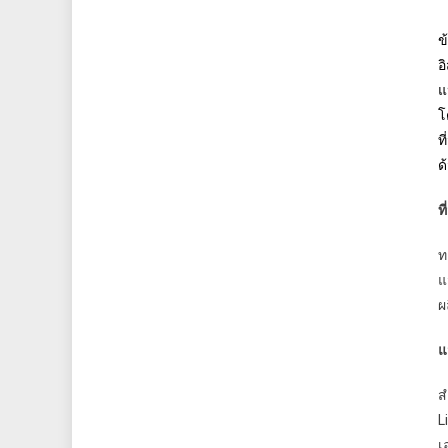
ข
อ
แ
โ
ท
ด
ท
ท
แ
ผ
แ
ส
L
เ