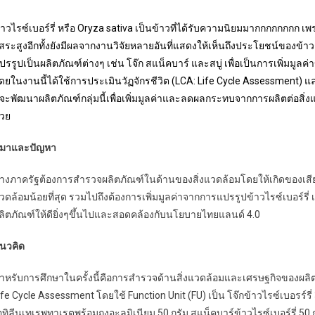
้าวไรซ์เบอร์รี่ หรือ Oryza sativa เป็นข้าวที่ได้รับความนิยมมากกกกกกกก 
ิสระสูงอีกทั้งยังมีผลจากงานวิจัยหลายอันที่แสดงให้เห็นถึงประโยชน์ของข้าวช
ปรรูปเป็นผลิตภัณฑ์ต่างๆ เช่น โจ๊ก สแน็คบาร์ และสบู่ เพื่อเป็นการเพิ่มมูล
ดยในงานนี้ได้ใช้การประเมินวัฏจักรชีวิต (LCA: Life Cycle Assessment) 
ี่จะพัฒนาผลิตภัณฑ์กลุ่มนี้เพื่อเพิ่มมูลค่าและลดผลกระทบจากการผลิตต่อสิ่งแว
้วย
ี่มาและปัญหา
างภาครัฐต้องการสำรวจผลิตภัณฑ์ในด้านของสิ่งแวดล้อมโดยให้เกิดของเสียน้อ
วดล้อมน้อยที่สุด รวมไปถึงต้องการเพิ่มมูลค่าจากการแปรรูปข้าวไรซ์เบอร์รี่ 
ลิตภัณฑ์ให้ดียิ่งๆขึ้นไปและสอดคล้องกับนโยบายไทยแลนด์ 4.0
นวคิด
ำหรับการศึกษาในครั้งนี้คือการสำรวจด้านสิ่งแวดล้อมและเศรษฐกิจของผลิต
ife Cycle Assessment โดยใช้ Function Unit (FU) เป็น โจ๊กข้าวไรซ์เบอรร์
อทิลีนเทเรพทาเรตพร้อมถุงอะลูมิเนียม 50 กรัม สแน็คบาร์ข้าวไรซ์เบอร์รี่ 50 